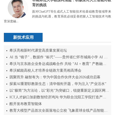
华南师范大学教授柯清超：积极应对人工智能对教
育的挑战
面对ChatGPT等生成式人工智能技术给基础教育领域带来
的挑战与机遇，教育系统必须妥善把握人工智能技术与教
育深度融...
新技术应用
希沃亮相新时代课堂高质量发展论坛
AI 当 “镜子”，数据作 “标尺”——贵州省仁怀市城南小学 AI 课堂变革纪实
希沃与京东政企业务达成战略合作 共绘 “AI + 教育” 产教融合新图景
希沃赋能高校人才培养全链路方案亮相高博会
因聚而升 融智有为：华为中国合作伙伴大会2026成功启幕
探索AI重塑职教新生态：清华领衔开题，华为注入“产业活水”
以“极简”为方法论，以“彩光”为突破口，锐捷重新定义园区网络底层范式
ICT人才缺口加剧数智经济鸿沟 华为联合沈阳工学院打造产教融合全球样板
酷开发布教育智能体
教育大模型产品首次全面落地公立校 飞象星球全线产品智能升级