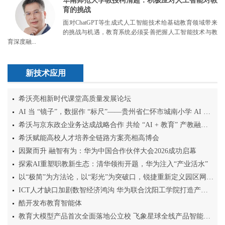
华南师范大学教授柯清超：积极应对人工智能对教
育的挑战
面对ChatGPT等生成式人工智能技术给基础教育领域带来
的挑战与机遇，教育系统必须妥善把握人工智能技术与教
育深度融...
新技术应用
希沃亮相新时代课堂高质量发展论坛
AI 当 “镜子”，数据作 “标尺”——贵州省仁怀市城南小学 AI 课堂变革纪实
希沃与京东政企业务达成战略合作 共绘 “AI + 教育” 产教融合新图景
希沃赋能高校人才培养全链路方案亮相高博会
因聚而升 融智有为：华为中国合作伙伴大会2026成功启幕
探索AI重塑职教新生态：清华领衔开题，华为注入“产业活水”
以“极简”为方法论，以“彩光”为突破口，锐捷重新定义园区网络底层范式
ICT人才缺口加剧数智经济鸿沟 华为联合沈阳工学院打造产教融合全球样板
酷开发布教育智能体
教育大模型产品首次全面落地公立校 飞象星球全线产品智能升级