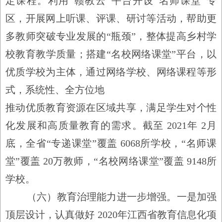
定课程。利用
“
赣教云
”
平台开设
“
名师课堂
”
专
区，开展网上听课、评课、研讨等活动，帮助更
多教师突破专业发展的
“
瓶颈
”
，整体提高乡村学
校教育教学质量；搭建
“
名校网络课堂
”
平台，以
优质学校为主体，通过网络学校、网络课程等形
式，系统性、全方位地
推动优质教育资源在区域共享，满足学生对个性
化发展和高质量教育的需求。截至
2021年
2
月
底，全省
“
专递课堂
”
覆盖
6068
所学校，
“
名师课
堂
”
覆盖
20
万教师，
“
名校网络课堂
”
覆盖
9148
所
学校。
（六）教育治理能力进一步增强。
一是加强
顶层设计，认真做好
2020
年江西省教育信息化项