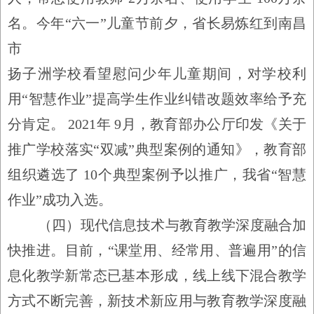
名。今年
“
六一
”
儿童节前夕，省长易炼红到南昌
市
扬子洲学校看望慰问少年儿童期间，对学校利
用
“
智慧作业
”
提高学生作业纠错改题效率给予充
分肯定。
2021年
9
月，教育部办公厅印发《关于
推广学校落实
“
双减
”
典型案例的通知》，教育部
组织遴选了
10
个典型案例予以推广，我省
“
智慧
作业
”
成功入选。
（四）现代信息技术与教育教学深度融合加
快推进。
目前，
“
课堂用、经常用、普遍用
”
的信
息化教学新常态已基本形成，线上线下混合教学
方式不断完善，新技术新应用与教育教学深度融