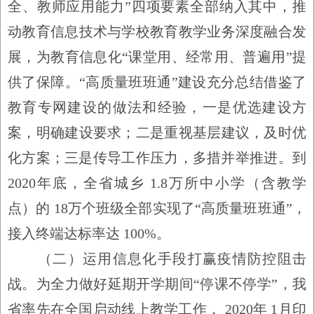
全、教师应用能力
”
四项要素全部纳入其中，推
动教育信息技术与学校教育教学业务深度融合发
展，为教育信息化
“
课堂用、经常用、普遍用
”
提
供了保障。
“
高质量班班通
”
建设充分总结借鉴了
教育专网建设的做法和经验，一是优选建设方
案，明确建设要求；二是重视基层建议，及时优
化方案；三是传导工作压力，多措并举推进。到
2020
年底，全省城乡
1.8
万所中小学（含教学
点）的
18
万个班级全部实现了
“
高质量班班通
”
，
接入终端达标率达
100%
。
（二）运用信息化手段打赢疫情防控阻击
战。
为全力做好延期开学期间
“
停课不停学
”
，我
省率先在全国启动线上教学工作，
2020
年
1
月印