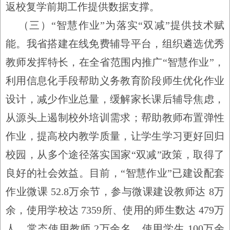
返校复学前期工作提供数据支撑。
（三）
“
智慧作业
”
为落实
“
双减
”
提供技术赋
能。
我省搭建在线免费辅导平台，组织遴选优秀
教师发挥特长，在全省范围内推广
“
智慧作业
”
，
利用信息化手段帮助义务教育阶段师生优化作业
设计，减少作业总量，缓解家长课后辅导焦虑，
从源头上遏制校外培训需求；帮助教师布置弹性
作业，提高校内教学质量，让学生学习更好回归
校园，从多个途径落实国家
“
双减
”
政策，取得了
良好的社会效益。目前，
“
智慧作业
”
已建设配套
作业微课
52.8
万余节，参与微课建设教师达
8
万
余，使用学校达
7359
所、使用的师生数达
479
万
人，常态使用教师
2
万余名、使用学生
100
万余