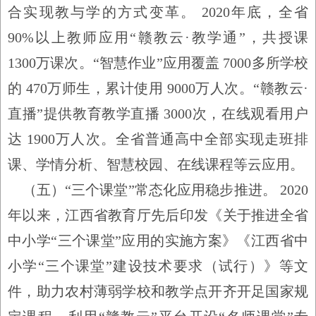
合实现教与学的方式变革。
2020
年底，全省
90%
以上教师应用
“
赣教云
·教学通
”
，共授课
1300
万课次。
“
智慧作业
”
应用覆盖
7000
多所学校
的
470
万师生，累计使用
9000
万人次。
“
赣教云
·
直播
”
提供教育教学直播
3000
次，在线观看用户
达
1900
万人次。全省普通高中全部实现走班排
课、学情分析、智慧校园、在线课程等云应用。
（五）
“
三个课堂
”
常态化应用稳步推进。
2020
年以来，江西省教育厅先后印发《关于推进全省
中小学
“
三个课堂
”
应用的实施方案》《江西省中
小学
“
三个课堂
”
建设技术要求（试行）》等文
件，助力农村薄弱学校和教学点开齐开足国家规