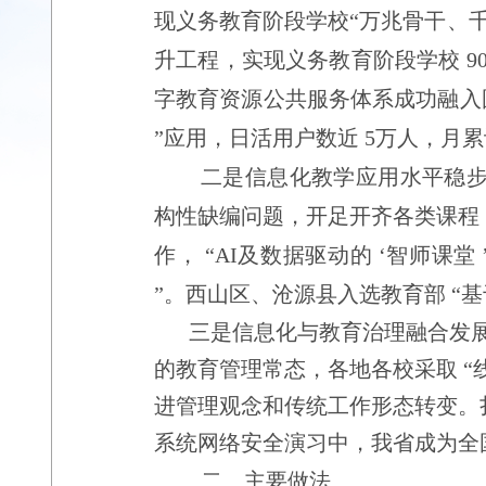
现义务教育阶段学校
“
万兆骨干、
升工程，实现义务教育阶段学校
9
字教育资源公共服务体系成功融入
”
应用，日活用户数近
5
万人，月累
二是信息化教学应用水平稳
构性缺编问题，开足开齐各类课程
作，
“
AI
及数据驱动的
‘
智师课堂
”
。西山区、沧源县入选教育部
“
基
三是信息化与教育治理融合发
的教育管理常态，各地各校采取 “线
进管理观念和传统工作形态转变。扎
系统网络安全演习中，我省成为全
二、主要做法