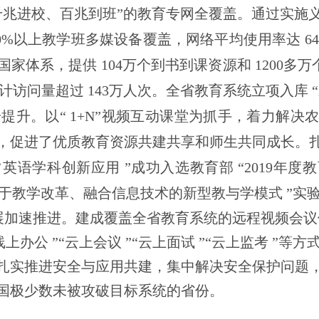
千兆进校、百兆到班
”
的教育专网全覆盖。通过实施
0%
以上教学班多媒设备覆盖，网络平均使用率达
6
国家体系，提供
104
万个到书到课资源和
1200
多万
计访问量超过
143
万人次。全省教育系统立项入库
“
步提升。以
“
1+N
”
视频互动课堂为抓手，着力解决
，促进了优质教育资源共建共享和师生共同成长。
’
英语学科创新应用
”
成功入选教育部
“
2019
年度教
于教学改革、融合信息技术的新型教与学模式
”
实
展加速推进。建成覆盖全省教育系统的远程视频会议
上办公 ”“云上会议 ”“云上面试 ”“云上监考 ”
实推进安全与应用共建，集中解决安全保护问题，在
国极少数未被攻破目标系统的省份。