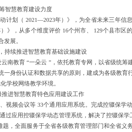
筹智慧教育建设力度
行动计划（
2021
—
2023
年）》，为全省未来三年信
年）》，从多个维度评价
16
个州市、
129
个县市区
合发展。
，持续推进智慧教育基础设施建设
设云南教育
“
一朵云
”
，依托教育专网，以省级统筹
统一身份认证和数据共享的原则，建成为各级教育
优化学校网络教学环境。
极推进智慧教育特色应用建设
工作
化、视频会议等
33
个通用应用系统。完成控辍保学
通过应用控辍保学动态管理系统，解决了控辍保学
难题，全面服务于全省各级教育管理部门和全省义