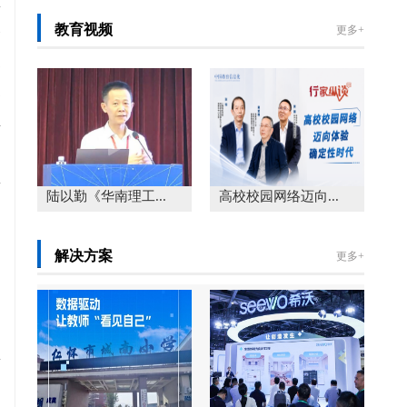
教育视频
更多+
7
6
6
4
3
陆以勤《华南理工...
高校校园网络迈向...
3
2
解决方案
更多+
2
2
A
2