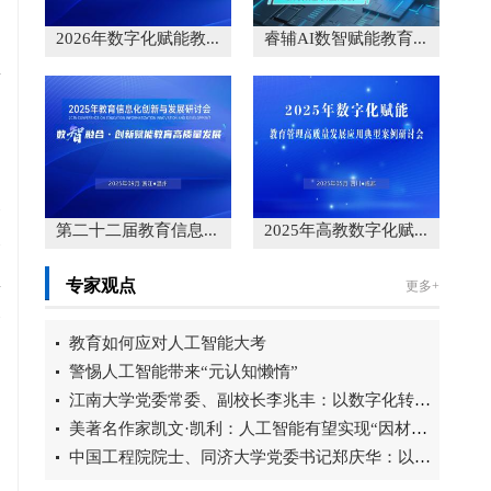
1
0
2026年数字化赋能教...
睿辅AI数智赋能教育...
0
0
8
7
第二十二届教育信息...
2025年高教数字化赋...
7
专家观点
更多+
7
教育如何应对人工智能大考
9
警惕人工智能带来“元认知懒惰”
9
江南大学党委常委、副校长李兆丰：以数字化转型打造智慧育人新生态
8
美著名作家凯文·凯利：人工智能有望实现“因材施教”
中国工程院院士、同济大学党委书记郑庆华：以人工智能赋能教育强国建设...
8